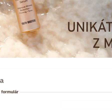
ia
 formulár