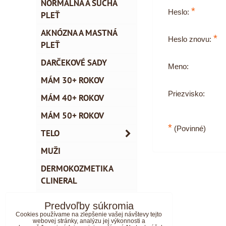
NORMÁLNA A SUCHÁ
*
Heslo:
PLEŤ
AKNÓZNA A MASTNÁ
*
Heslo znovu:
PLEŤ
DARČEKOVÉ SADY
Meno:
MÁM 30+ ROKOV
Priezvisko:
MÁM 40+ ROKOV
MÁM 50+ ROKOV
*
(Povinné)
TELO
MUŽI
DERMOKOZMETIKA
CLINERAL
CESTOVNÉ MINI
Predvoľby súkromia
BALENIA
Cookies používame na zlepšenie vašej návštevy tejto
webovej stránky, analýzu jej výkonnosti a