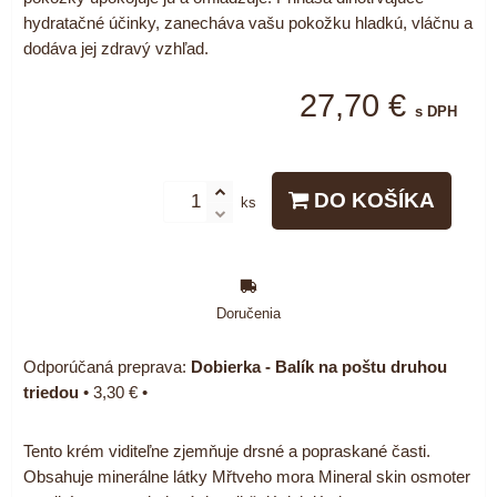
hydratačné účinky, zanecháva vašu pokožku hladkú, vláčnu a
dodáva jej zdravý vzhľad.
27,70 €
s DPH
DO KOŠÍKA
ks
Doručenia
Dobierka - Balík na poštu druhou
triedou
•
3,30 €
•
Tento krém viditeľne zjemňuje drsné a popraskané časti.
Obsahuje minerálne látky Mřtveho mora Mineral skin osmoter