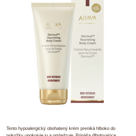
Tento hypoalergický obohatený krém preniká hlboko do
pokožky upokojuje ju a omladzuje. Prináša dlhotrvajúce