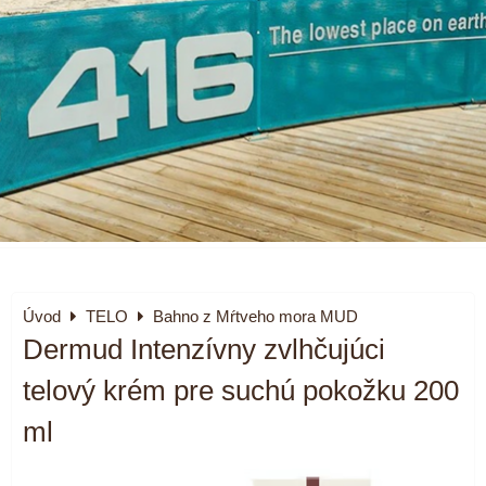
Úvod
TELO
Bahno z Mŕtveho mora MUD
Dermud Intenzívny zvlhčujúci
telový krém pre suchú pokožku 200
ml