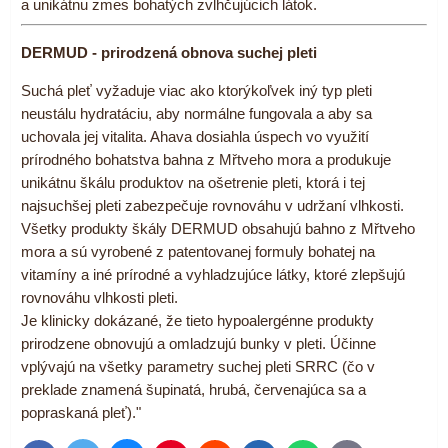
a unikátnu zmes bohatých zvlhčujúcich látok.
DERMUD - prirodzená obnova suchej pleti
Suchá pleť vyžaduje viac ako ktorýkoľvek iný typ pleti
neustálu hydratáciu, aby normálne fungovala a aby sa
uchovala jej vitalita. Ahava dosiahla úspech vo využití
prírodného bohatstva bahna z Mřtveho mora a produkuje
unikátnu škálu produktov na ošetrenie pleti, ktorá i tej
najsuchšej pleti zabezpečuje rovnováhu v udržaní vlhkosti.
Všetky produkty škály DERMUD obsahujú bahno z Mřtveho
mora a sú vyrobené z patentovanej formuly bohatej na
vitamíny a iné prírodné a vyhladzujúce látky, ktoré zlepšujú
rovnováhu vlhkosti pleti.
Je klinicky dokázané, že tieto hypoalergénne produkty
prirodzene obnovujú a omladzujú bunky v pleti. Účinne
vplývajú na všetky parametry suchej pleti SRRC (čo v
preklade znamená šupinatá, hrubá, červenajúca sa a
popraskaná pleť)."