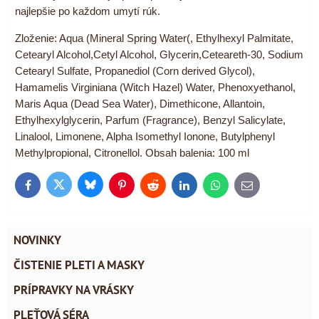
najlepšie po každom umytí rúk.
Zloženie: Aqua (Mineral Spring Water(, Ethylhexyl Palmitate,
Cetearyl Alcohol,Cetyl Alcohol, Glycerin,Ceteareth-30, Sodium
Cetearyl Sulfate, Propanediol (Corn derived Glycol),
Hamamelis Virginiana (Witch Hazel) Water, Phenoxyethanol,
Maris Aqua (Dead Sea Water), Dimethicone, Allantoin,
Ethylhexylglycerin, Parfum (Fragrance), Benzyl Salicylate,
Linalool, Limonene, Alpha Isomethyl Ionone, Butylphenyl
Methylpropional, Citronellol. Obsah balenia: 100 ml
Bluesky
Twitter
Facebook
Pinterest
Reddit
LinkedIn
WhatsApp
E-
mail
NOVINKY
ČISTENIE PLETI A MASKY
PRÍPRAVKY NA VRÁSKY
PLEŤOVÁ SÉRA