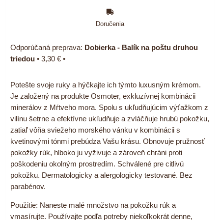
Doručenia
Dobierka - Balík na poštu druhou
triedou
•
3,30 €
•
Potešte svoje ruky a hýčkajte ich týmto luxusným krémom.
Je založený na produkte Osmoter, exkluzívnej kombinácii
minerálov z Mŕtveho mora. Spolu s ukľudňujúcim výťažkom z
vilínu šetrne a efektívne ukľudňuje a zvláčňuje hrubú pokožku,
zatiaľ vôňa sviežeho morského vánku v kombinácii s
kvetinovými tónmi prebúdza Vašu krásu. Obnovuje pružnosť
pokožky rúk, hlboko ju vyživuje a zároveň chráni proti
poškodeniu okolným prostredím. Schválené pre citlivú
pokožku. Dermatologicky a alergologicky testované. Bez
parabénov.
Použitie: Naneste malé množstvo na pokožku rúk a
vmasírujte. Používajte podľa potreby niekoľkokrát denne,