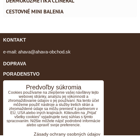
DERMOKOZMETIKA CLINERAL
CESTOVNÉ MINI BALENIA
KONTAKT
e-mail:
ahava@ahava-obchod.sk
DOPRAVA
PORADENSTVO
tel: 0903 462 064, 034/651 79 05
Predvoľby súkromia
Cookies používame na zlepšenie vašej návštevy tejto
webovej stránky, analýzu jej výkonnosti a
GDPR
zhromažďovanie údajov o jej používaní. Na tento účel
môžeme použiť nástroje a služby tretích strán a
VZORKY K OBJEDNÁVKE ZADARMO
zhromaždené údaje sa môžu preniesť k partnerom v
EÚ, USA alebo iných krajinách. Kliknutím na „Prijať
všetky cookies“ vyjadrujete svoj súhlas s týmto
Doprava ZADARMO k objednávke nad 70EUR.
spracovaním. Nižšie môžete nájsť podrobné informácie
alebo upraviť svoje preferencie.
OBCHODNÉ PODMIENKY
Zásady ochrany osobných údajov