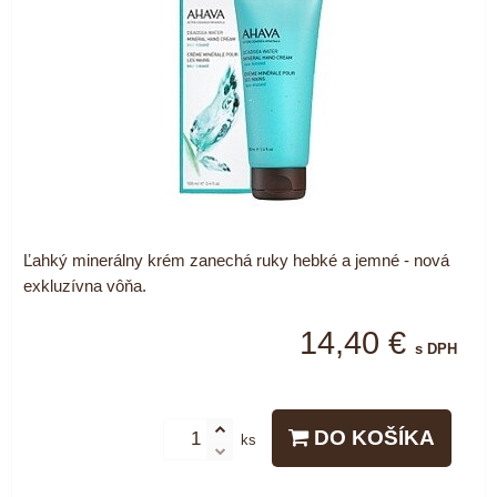
Ľahký minerálny krém zanechá ruky hebké a jemné - nová
exkluzívna vôňa.
14,40 €
s DPH
DO KOŠÍKA
ks