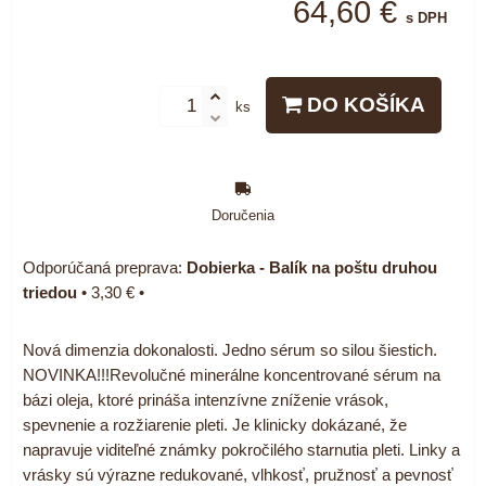
64,60 €
s DPH
DO KOŠÍKA
ks
Doručenia
Dobierka - Balík na poštu druhou
triedou
•
3,30 €
•
Nová dimenzia dokonalosti. Jedno sérum so silou šiestich.
NOVINKA!!!Revolučné minerálne koncentrované sérum na
bázi oleja, ktoré prináša intenzívne zníženie vrások,
spevnenie a rozžiarenie pleti. Je klinicky dokázané, že
napravuje viditeľné známky pokročilého starnutia pleti. Linky a
vrásky sú výrazne redukované, vlhkosť, pružnosť a pevnosť