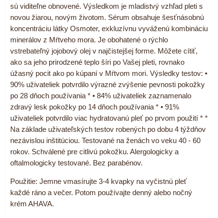
sú viditeľne obnovené. Výsledkom je mladistvý vzhľad pleti s
novou žiarou, novým životom. Sérum obsahuje šesťnásobnú
koncentráciu látky Osmoter, exkluzívnu vyváženú kombináciu
minerálov z Mŕtveho mora. Je obohatené o rýchlo
vstrebateľný jojobový olej v najčistejšej forme. Môžete cítiť,
ako sa jeho prirodzené teplo šíri po Vašej pleti, rovnako
úžasný pocit ako po kúpaní v Mŕtvom mori. Výsledky testov: •
90% uživateliek potvrdilo výrazné zvýšenie pevnosti pokožky
po 28 dňoch používania * • 84% uživateliek zaznamenalo
zdravý lesk pokožky po 14 dňoch používania * • 91%
uživateliek potvrdilo viac hydratovanú pleť po prvom použití * *
Na základe uživateľských testov robených po dobu 4 týždňov
nezávislou inštitúciou. Testované na ženách vo veku 40 - 60
rokov. Schválené pre citlivú pokožku. Alergologicky a
oftalmologicky testované. Bez parabénov.
Použitie: Jemne vmasírujte 3-4 kvapky na vyčistnú pleť
každé ráno a večer. Potom používajte denný alebo nočný
krém AHAVA.