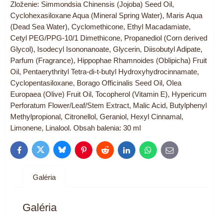
Zloženie: Simmondsia Chinensis (Jojoba) Seed Oil,
Cyclohexasiloxane Aqua (Mineral Spring Water), Maris Aqua
(Dead Sea Water), Cyclomethicone, Ethyl Macadamiate,
Cetyl PEG/PPG-10/1 Dimethicone, Propanediol (Corn derived
Glycol), Isodecyl Isononanoate, Glycerin, Diisobutyl Adipate,
Parfum (Fragrance), Hippophae Rhamnoides (Oblipicha) Fruit
Oil, Pentaerythrityl Tetra-di-t-butyl Hydroxyhydrocinnamate,
Cyclopentasiloxane, Borago Officinalis Seed Oil, Olea
Europaea (Olive) Fruit Oil, Tocopherol (Vitamin E), Hypericum
Perforatum Flower/Leaf/Stem Extract, Malic Acid, Butylphenyl
Methylpropional, Citronellol, Geraniol, Hexyl Cinnamal,
Limonene, Linalool. Obsah balenia: 30 ml
Bluesky
Twitter
Facebook
Pinterest
Reddit
LinkedIn
WhatsApp
E-
mail
Galéria
Galéria