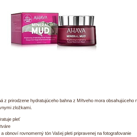
á z prirodzene hydratujúceho bahna z Mŕtveho mora obsahujúceho na
vnymi zložkami.
ratuje pleť
 tváre
ri a obnoví rovnomerný tón Vašej pleti pripravenej na fotografovanie