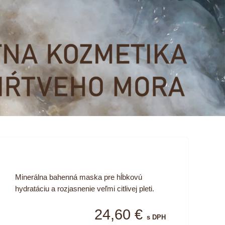
Minerálna bahenná maska pre hĺbkovú
hydratáciu a rozjasnenie veľmi citlivej pleti.
24,60 €
s DPH