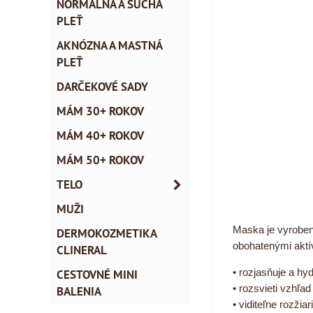
NORMÁLNA A SUCHÁ
PLEŤ
AKNÓZNA A MASTNÁ
PLEŤ
DARČEKOVÉ SADY
MÁM 30+ ROKOV
MÁM 40+ ROKOV
MÁM 50+ ROKOV
TELO
MUŽI
Maska je vyroben
DERMOKOZMETIKA
obohatenými aktí
CLINERAL
• rozjasňuje a hyd
CESTOVNÉ MINI
• rozsvieti vzhľad
BALENIA
• viditeľne rozžia