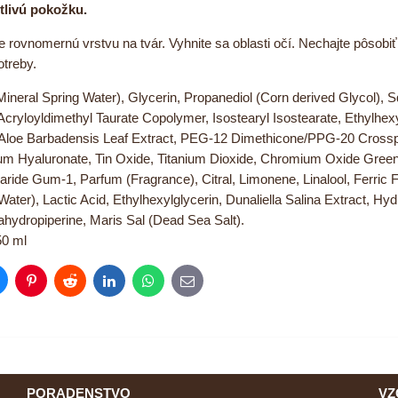
tlivú pokožku.
 rovnomernú vrstvu na tvár. Vyhnite sa oblasti očí. Nechajte pôsobi
otreby.
ineral Spring Water), Glycerin, Propanediol (Corn derived Glycol),
cryloyldimethyl Taurate Copolymer, Isostearyl Isostearate, Ethylhexy
Aloe Barbadensis Leaf Extract, PEG-12 Dimethicone/PPG-20 Crosspol
um Hyaluronate, Tin Oxide, Titanium Dioxide, Chromium Oxide Green
aride Gum-1, Parfum (Fragrance), Citral, Limonene, Linalool, Ferric F
ter), Lactic Acid, Ethylhexylglycerin, Dunaliella Salina Extract, H
trahydropiperine, Maris Sal (Dead Sea Salt).
0 ml
luesky
Pinterest
Reddit
LinkedIn
WhatsApp
E-
mail
PORADENSTVO
VZ