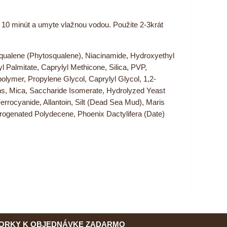
ť 10 minút a umyte vlažnou vodou. Použite 2-3krát
 Squalene (Phytosqualene), Niacinamide, Hydroxyethyl
l Palmitate, Caprylyl Methicone, Silica, PVP,
ymer, Propylene Glycol, Caprylyl Glycol, 1,2-
s, Mica, Saccharide Isomerate, Hydrolyzed Yeast
errocyanide, Allantoin, Silt (Dead Sea Mud), Maris
ydrogenated Polydecene, Phoenix Dactylifera (Date)
ORKY K OBJEDNÁVKE ZADARMO