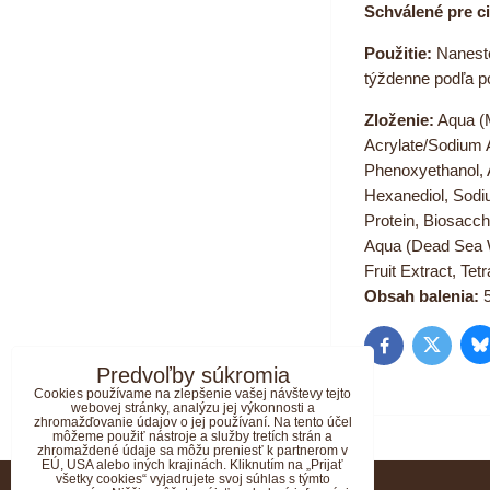
Schválené pre ci
Použitie:
Naneste
týždenne podľa p
Zloženie:
Aqua (M
Acrylate/Sodium A
Phenoxyethanol, 
Hexanediol, Sodi
Protein, Biosacch
Aqua (Dead Sea Wa
Fruit Extract, Te
Obsah balenia:
5
B
Twitter
Facebook
Predvoľby súkromia
Cookies používame na zlepšenie vašej návštevy tejto
webovej stránky, analýzu jej výkonnosti a
zhromažďovanie údajov o jej používaní. Na tento účel
môžeme použiť nástroje a služby tretích strán a
zhromaždené údaje sa môžu preniesť k partnerom v
EÚ, USA alebo iných krajinách. Kliknutím na „Prijať
všetky cookies“ vyjadrujete svoj súhlas s týmto
KONTAKT