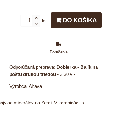
DO KOŠÍKA
ks
Doručenia
Dobierka - Balík na
poštu druhou triedou
•
3,30 €
•
Výrobca:
Ahava
jviac minerálov na Zemi. V kombinácii s