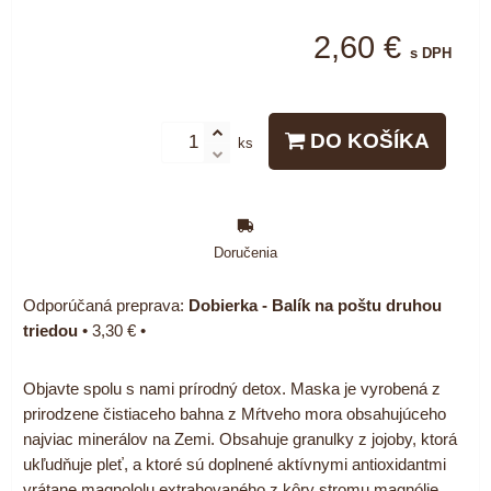
2,60 €
s DPH
DO KOŠÍKA
ks
Doručenia
Dobierka - Balík na poštu druhou
triedou
•
3,30 €
•
Objavte spolu s nami prírodný detox. Maska je vyrobená z
prirodzene čistiaceho bahna z Mŕtveho mora obsahujúceho
najviac minerálov na Zemi. Obsahuje granulky z jojoby, ktorá
ukľudňuje pleť, a ktoré sú doplnené aktívnymi antioxidantmi
vrátane magnololu extrahovaného z kôry stromu magnólie.