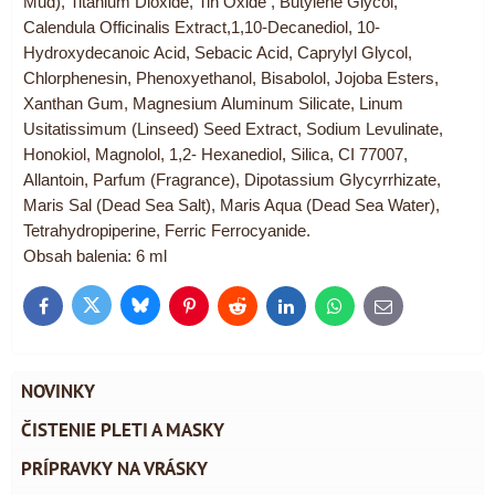
Mud), Titanium Dioxide, Tin Oxide , Butylene Glycol,
Calendula Officinalis Extract,1,10-Decanediol, 10-
Hydroxydecanoic Acid, Sebacic Acid, Caprylyl Glycol,
Chlorphenesin, Phenoxyethanol, Bisabolol, Jojoba Esters,
Xanthan Gum, Magnesium Aluminum Silicate, Linum
Usitatissimum (Linseed) Seed Extract, Sodium Levulinate,
Honokiol, Magnolol, 1,2- Hexanediol, Silica, CI 77007,
Allantoin, Parfum (Fragrance), Dipotassium Glycyrrhizate,
Maris Sal (Dead Sea Salt), Maris Aqua (Dead Sea Water),
Tetrahydropiperine, Ferric Ferrocyanide.
Obsah balenia: 6 ml
Bluesky
Twitter
Facebook
Pinterest
Reddit
LinkedIn
WhatsApp
E-
mail
NOVINKY
ČISTENIE PLETI A MASKY
PRÍPRAVKY NA VRÁSKY