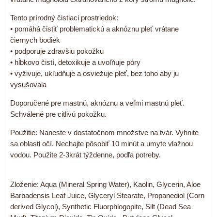
Tento prírodný čistiaci prostriedok:
• pomáhá čistiť problematickú a aknóznu pleť vrátane
čiernych bodiek
• podporuje zdravšiu pokožku
• hĺbkovo čistí, detoxikuje a uvoľňuje póry
• vyživuje, ukľudňuje a osviežuje pleť, bez toho aby ju
vysušovala
Doporučené pre mastnú, aknóznu a veľmi mastnú pleť.
Schválené pre citlivú pokožku.
Použitie: Naneste v dostatočnom množstve na tvár. Vyhnite
sa oblasti očí. Nechajte pôsobiť 10 minút a umyte vlažnou
vodou. Použite 2-3krát týždenne, podľa potreby.
Zloženie: Aqua (Mineral Spring Water), Kaolin, Glycerin, Aloe
Barbadensis Leaf Juice, Glyceryl Stearate, Propanediol (Corn
derived Glycol), Synthetic Fluorphlogopite, Silt (Dead Sea