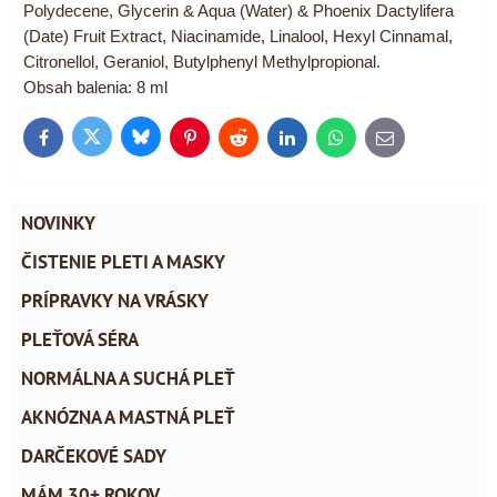
Polydecene, Glycerin & Aqua (Water) & Phoenix Dactylifera
(Date) Fruit Extract, Niacinamide, Linalool, Hexyl Cinnamal,
Citronellol, Geraniol, Butylphenyl Methylpropional.
Obsah balenia: 8 ml
Bluesky
Twitter
Facebook
Pinterest
Reddit
LinkedIn
WhatsApp
E-
mail
NOVINKY
ČISTENIE PLETI A MASKY
PRÍPRAVKY NA VRÁSKY
PLEŤOVÁ SÉRA
NORMÁLNA A SUCHÁ PLEŤ
AKNÓZNA A MASTNÁ PLEŤ
DARČEKOVÉ SADY
MÁM 30+ ROKOV