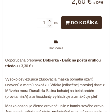
2,60 €
s DPH
DO KOŠÍKA
ks
Doručenia
Dobierka - Balík na poštu druhou
triedou
•
3,30 €
•
Vysoko osviežujúca zlupovacia maska pomáha oživiť
unavenú a matnú pokožku. Vďaka jedinečnej morskej riase z
Mŕtveho mora Dunaliella Salina bohatej na betakarotén
(provitamín A) a antioxidanty vyhladzuje a zmäkčuje pleť.
Maska obsahuje čierne drevené uhlie z bambusového dreva.
Jemne odstraňuje nečistoty, prebytočný maz a čierne bodky a