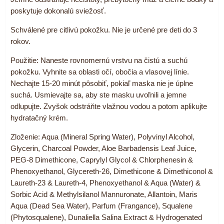
poskytuje dokonalú sviežosť.
Schválené pre citlivú pokožku. Nie je určené pre deti do 3
rokov.
Použitie: Naneste rovnomernú vrstvu na čistú a suchú
pokožku. Vyhnite sa oblasti očí, obočia a vlasovej línie.
Nechajte 15-20 minút pôsobiť, pokiaľ maska nie je úplne
suchá. Usmievajte sa, aby ste masku uvoľnili a jemne
odlupujte. Zvyšok odstráňte vlažnou vodou a potom aplikujte
hydratačný krém.
Zloženie: Aqua (Mineral Spring Water), Polyvinyl Alcohol,
Glycerin, Charcoal Powder, Aloe Barbadensis Leaf Juice,
PEG-8 Dimethicone, Caprylyl Glycol & Chlorphenesin &
Phenoxyethanol, Glycereth-26, Dimethicone & Dimethiconol &
Laureth-23 & Laureth-4, Phenoxyethanol & Aqua (Water) &
Sorbic Acid & Methylsilanol Mannuronate, Allantoin, Maris
Aqua (Dead Sea Water), Parfum (Frangance), Squalene
(Phytosqualene), Dunaliella Salina Extract & Hydrogenated