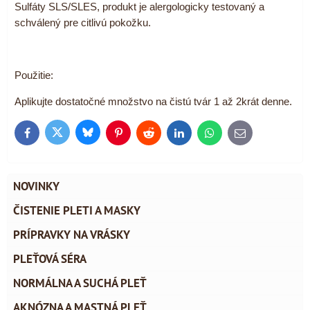
Sulfáty SLS/SLES, produkt je alergologicky testovaný a
schválený pre citlivú pokožku.
Použitie:
Aplikujte dostatočné množstvo na čistú tvár 1 až 2krát denne.
Bluesky
Twitter
Facebook
Pinterest
Reddit
LinkedIn
WhatsApp
E-
mail
NOVINKY
ČISTENIE PLETI A MASKY
PRÍPRAVKY NA VRÁSKY
PLEŤOVÁ SÉRA
NORMÁLNA A SUCHÁ PLEŤ
AKNÓZNA A MASTNÁ PLEŤ