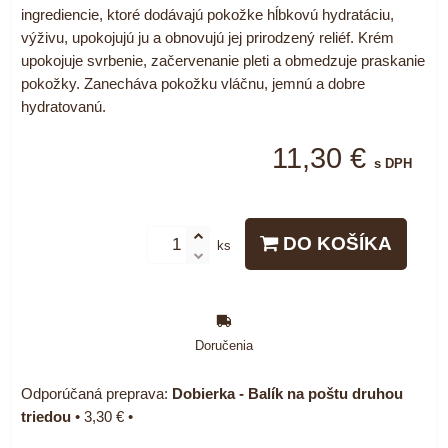
ingrediencie, ktoré dodávajú pokožke hĺbkovú hydratáciu,
výživu, upokojujú ju a obnovujú jej prirodzený reliéf. Krém
upokojuje svrbenie, začervenanie pleti a obmedzuje praskanie
pokožky. Zanecháva pokožku vláčnu, jemnú a dobre
hydratovanú.
11,30 €
s DPH
DO KOŠÍKA
ks
Doručenia
Dobierka - Balík na poštu druhou
triedou
•
3,30 €
•