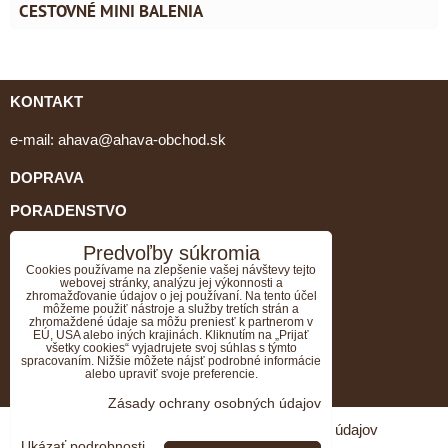
CESTOVNÉ MINI BALENIA
KONTAKT
e-mail:
ahava@ahava-obchod.sk
DOPRAVA
PORADENSTVO
tel: 0903 462 064, 034/651 79 05
Predvoľby súkromia
Cookies používame na zlepšenie vašej návštevy tejto
webovej stránky, analýzu jej výkonnosti a
GDPR
zhromažďovanie údajov o jej používaní. Na tento účel
môžeme použiť nástroje a služby tretích strán a
VZORKY K OBJEDNÁVKE ZADARMO
zhromaždené údaje sa môžu preniesť k partnerom v
EÚ, USA alebo iných krajinách. Kliknutím na „Prijať
všetky cookies“ vyjadrujete svoj súhlas s týmto
Doprava ZADARMO k objednávke nad 70EUR.
spracovaním. Nižšie môžete nájsť podrobné informácie
alebo upraviť svoje preferencie.
OBCHODNÉ PODMIENKY
Zásady ochrany osobných údajov
Predvoľby súkromia
Zásady ochrany osobných údajov
Ukázať podrobnosti