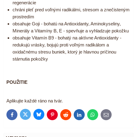
regenerácie
chráni pleť pred voľnými radikálmi, stresom a znečisteným
prostredím
obsahuje Goji - bohatú na Antioxidanty, Aminokyseliny,
Minerály a Vitamíny B, E - spevňuje a vyhladzuje pokožku
obsahuje Vitamín B9 - bohatý na aktívne Antioxidanty -
redukujú vrásky, bojujú proti voľným radikálom a
oxidačnému stresu buniek, ktorý je hlavnou príčinou
stárnutia pokožky
POUŽITIE
Aplikujte každé ráno na tvár.
Bluesky
Twitter
Facebook
Pinterest
Reddit
LinkedIn
WhatsApp
E-
mail