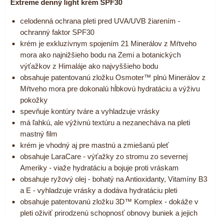
Extreme denný light krém SPF30
celodenná ochrana pleti pred UVA/UVB žiarením -
ochranný faktor SPF30
krém je exkluzívnym spojením 21 Minerálov z Mŕtveho
mora ako najnižšieho bodu na Zemi a botanických
výťažkov z Himaláje ako najvyššieho bodu
obsahuje patentovanú zložku Osmoter™ plnú Minerálov z
Mŕtveho mora pre dokonalú hĺbkovú hydratáciu a výživu
pokožky
spevňuje kontúry tváre a vyhladzuje vrásky
má ľahkú, ale výživnú textúru a nezanecháva na pleti
mastný film
krém je vhodný aj pre mastnú a zmiešanú pleť
obsahuje LaraCare - výťažky zo stromu zo severnej
Ameriky - viaže hydratáciu a bojuje proti vráskam
obsahuje ryžový olej - bohatý na Antioxidanty, Vitamíny B3
a E - vyhladzuje vrásky a dodáva hydratáciu pleti
obsahuje patentovanú zložku 3D™ Komplex - dokáže v
pleti oživiť prirodzenú schopnosť obnovy buniek a jejich