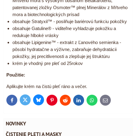
Mŕtveho mora s vysokým obsahom Betakaroténu,
patentovanej zložky Osmoter™ plnej Minerálov z Mŕtveho
mora a biotechnologických prísad
obsahuje Stratyxil™ - posilňuje bariérovú funkciu pokožky
obsahuje Gatuline® - viditeľne vyhladzuje pokožku a
redukuje hlboké vrásky
obsahuje Lipigenine™ - extrakt z Ľanového semienka -
pôsobí hydratačne a výživne, zabraňuje dehydratácii
pokožky, jej precitlivenosti a zlepšuje jej štruktúru
krém je vhodný pre pleť od 25rokov
Použitie:
Aplikujte krém na čistú pleť ráno a večer.
Bluesky
Twitter
Facebook
Pinterest
Reddit
LinkedIn
WhatsApp
E-
mail
NOVINKY
ČISTENIE PLETI A MASKY