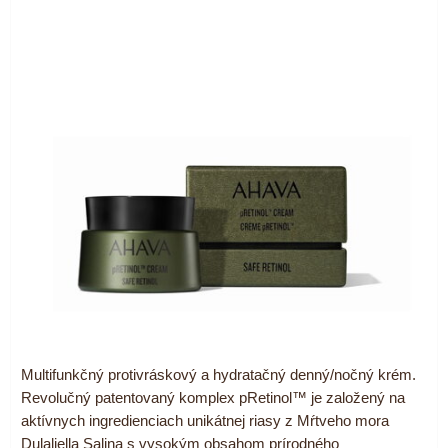
Multifunkčný protivráskový a hydratačný denný/nočný krém.
Revolučný patentovaný komplex pRetinol™ je založený na
aktívnych ingredienciach unikátnej riasy z Mŕtveho mora
Dulaliella Salina s vysokým obsahom prírodného