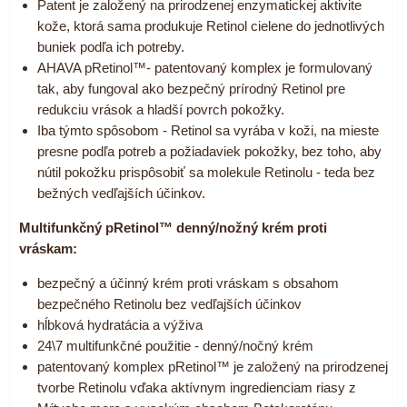
Patent je založený na prirodzenej enzymatickej aktivite
kože, ktorá sama produkuje Retinol cielene do jednotlivých
buniek podľa ich potreby.
AHAVA pRetinol™- patentovaný komplex je formulovaný
tak, aby fungoval ako bezpečný prírodný Retinol pre
redukciu vrások a hladší povrch pokožky.
Iba týmto spôsobom - Retinol sa vyrába v koži, na mieste
presne podľa potreb a požiadaviek pokožky, bez toho, aby
nútil pokožku prispôsobiť sa molekule Retinolu - teda bez
bežných vedľajších účinkov.
Multifunkčný pRetinol™ denný/nožný krém proti
vráskam:
bezpečný a účinný krém proti vráskam s obsahom
bezpečného Retinolu bez vedľajších účinkov
hĺbková hydratácia a výživa
24\7 multifunkčné použitie - denný/nočný krém
patentovaný komplex pRetinol™ je založený na prirodzenej
tvorbe Retinolu vďaka aktívnym ingredienciam riasy z