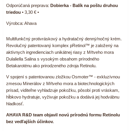
Dobierka - Balík na poštu druhou
triedou
•
3,30 €
•
Výrobca:
Ahava
Multifunkčný protivráskový a hydratačný denný/nočný krém.
Revolučný patentovaný komplex pRetinol™ je založený na
aktívnych ingredienciach unikátnej riasy z Mŕtveho mora
Dulaliella Salina s vysokým obsahom prírodného
Betakaroténu ako prirodzeného zdroja Retinolu.
V spojení s patentovanou zložkou Osmoter™ - exkluzívnou
zmesou Minerálov z Mŕtveho mora a biotechnologických
prísad, viditeľne vyhladzuje pokožku, pôsobí proti vráskam,
hĺbkovo hydratuje, vyživuje pokožku a dodává jej hodvábnu
hladkosť.
AHAVA R&D team objavil novú prírodnú formu Retinolu
bez vedľajších účinkov.