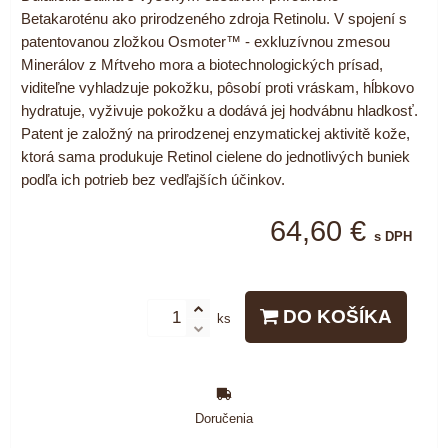
Betakaroténu ako prirodzeného zdroja Retinolu. V spojení s
patentovanou zložkou Osmoter™ - exkluzívnou zmesou
Minerálov z Mŕtveho mora a biotechnologických prísad,
viditeľne vyhladzuje pokožku, pôsobí proti vráskam, hĺbkovo
hydratuje, vyživuje pokožku a dodává jej hodvábnu hladkosť.
Patent je založný na prirodzenej enzymatickej aktivitě kože,
ktorá sama produkuje Retinol cielene do jednotlivých buniek
podľa ich potrieb bez vedľajších účinkov.
64,60 €
s DPH
DO KOŠÍKA
ks
Doručenia