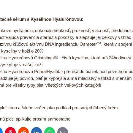
atačné sérum s Kyselinou Hyalurónovou:
ĺbkovú hydratáciu, dokonalú hebkosť, pružnosť, vláčnosť, predchádza s
hotrvajúca prevencia starnutia pokožky a zlepšuje jej celkový vzhľad
uzívnu kľúčovú aktívnu DNA ingredienciu Osmoter™, která v spojení
o kyseliny v koži o 20%
inu Hyalurónovú Cristalhyal® - čistá kyselina, ktorá má 24hodinový h
vyskytuje v našej koži
linu Hyalurónovú PrimalHyal50 - preniká do buniek pod povrchom po
adzuje jej povrch, pleť je kyprejšia a má mladistvý vzhľad s menším
á pre všetky typy pleti všetkých vekových kategórií
u pleť ráno a /alebo večer jako podklad pre svoj obľúbený krém.
ú pleť, aplikujte prosím samostatne.