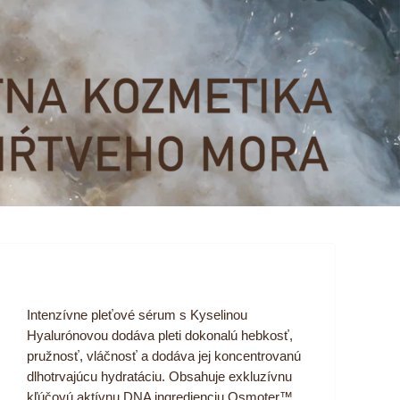
Intenzívne pleťové sérum s Kyselinou
Hyalurónovou dodáva pleti dokonalú hebkosť,
pružnosť, vláčnosť a dodáva jej koncentrovanú
dlhotrvajúcu hydratáciu. Obsahuje exkluzívnu
kľúčovú aktívnu DNA ingredienciu Osmoter™,