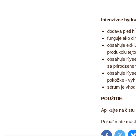
Intenzívne hydr
dodáva pleti h
funguje ako dl
obsahuje exkl
produkciu tejt
obsahuje Kysel
sa prirodzene 
obsahuje Kyse
pokožke - vyhl
sérum je vhodn
POUŽITIE:
Aplikujte na čist
Pokiaľ máte mastn