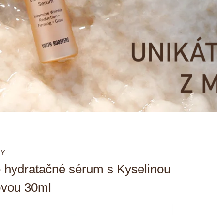
KY
e hydratačné sérum s Kyselinou
ovou 30ml