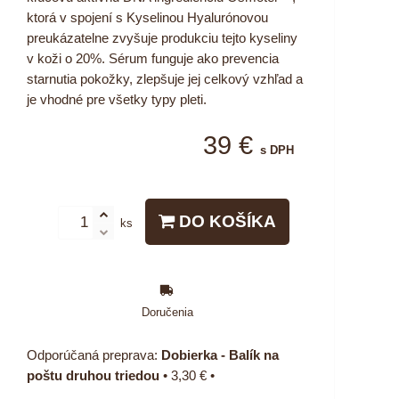
ktorá v spojení s Kyselinou Hyalurónovou
preukázatelne zvyšuje produkciu tejto kyseliny
v koži o 20%. Sérum funguje ako prevencia
starnutia pokožky, zlepšuje jej celkový vzhľad a
je vhodné pre všetky typy pleti.
39 €
s DPH
DO KOŠÍKA
ks
Doručenia
Dobierka - Balík na
poštu druhou triedou
•
3,30 €
•