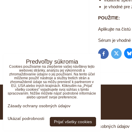
je vhodné pre 
POUŽITIE:
Aplikujte na čistú
Sérum je vhodné p
B
Twitter
Facebook
Predvoľby súkromia
Cookies používame na zlepšenie vašej návštevy tejto
webovej stránky, analýzu jej výkonnosti a
zhromažďovanie údajov o jej používaní. Na tento účel
môžeme použiť nástroje a služby tretích strán a
zhromaždené údaje sa môžu preniesť k partnerom v
EÚ, USA alebo iných krajinách. Kliknutím na „Prijať
všetky cookies“ vyjadrujete svoj súhlas s týmto
KONTAKT
spracovaním. Nižšie môžete nájsť podrobné informácie
alebo upraviť svoje preferencie.
e-mail:
ahava@ahava-obchod.sk
Zásady ochrany osobných údajov
DOPRAVA
Ukázať podrobnosti
Prijať všetky cookies
Predvoľby súkromia
Zásady ochrany osobných údajov