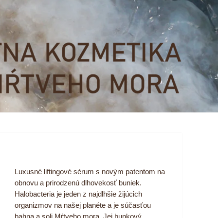
Luxusné liftingové sérum s novým patentom na
obnovu a prirodzenú dlhovekosť buniek.
Halobacteria je jeden z najdlhšie žijúcich
organizmov na našej planéte a je súčasťou
bahna a soli Mŕtveho mora. Jej bunkový