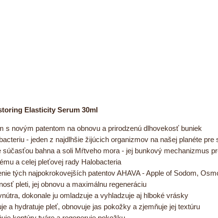
toring Elasticity Serum 30ml
rum s novým patentom na obnovu a prirodzenú dlhovekosť buniek
acteriu - jeden z najdlhšie žijúcich organizmov na našej planéte pre
e súčasťou bahna a soli Mŕtveho mora - jej bunkový mechanizmus pre
mu a celej pleťovej rady Halobacteria
enie tých najpokrokovejších patentov AHAVA - Apple of Sodom, Os
nosť pleti, jej obnovu a maximálnu regeneráciu
zvnútra, dokonale ju omladzuje a vyhladzuje aj hlboké vrásky
je a hydratuje pleť, obnovuje jas pokožky a zjemňuje jej textúru
ňuje kontúry tváre a regeneruje pokožku