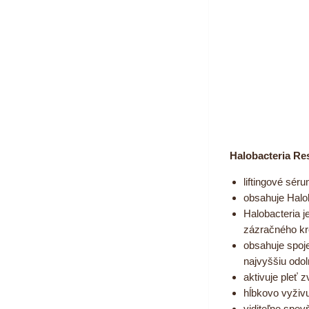
Halobacteria Res
liftingové sé
obsahuje Halob
Halobacteria j
zázračného kré
obsahuje spoj
najvyššiu odol
aktivuje pleť 
hĺbkovo vyživu
viditeľne spev