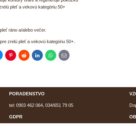
zrelú pleť a vekovú kategóriu 50+
 pleť ráno a/alebo večer.
re zrelú pleť a vekovú kategóriu 50+.
luesky
Pinterest
Reddit
LinkedIn
WhatsApp
E-
mail
PORADENSTVO
VZ
tel: 0903 462 064, 034/651 79 05
Do
GDPR
OB