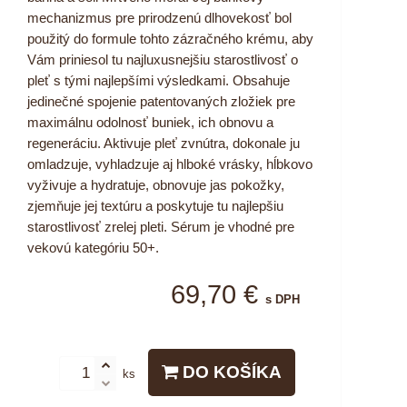
mechanizmus pre prirodzenú dlhovekosť bol
použitý do formule tohto zázračného krému, aby
Vám priniesol tu najluxusnejšiu starostlivosť o
pleť s tými najlepšími výsledkami. Obsahuje
jedinečné spojenie patentovaných zložiek pre
maximálnu odolnosť buniek, ich obnovu a
regeneráciu. Aktivuje pleť zvnútra, dokonale ju
omladzuje, vyhladzuje aj hlboké vrásky, hĺbkovo
vyživuje a hydratuje, obnovuje jas pokožky,
zjemňuje jej textúru a poskytuje tu najlepšiu
starostlivosť zrelej pleti. Sérum je vhodné pre
vekovú kategóriu 50+.
69,70 €
s DPH
DO KOŠÍKA
ks