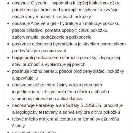
obsahuje Glycerín - napomáha k lepšej funkcii pokožky,
prirodzene ju chráni pred vonkajšími vplyvmi a zvyšuje
obsah vody v horných vrstvách pokožky
obsahuje Aloe Vera gél - hydratuje a zmäkčuje pokožku,
pôsobí chladivo, pomáha upokojiť citlivú pokožku,
začervenanie, podráždenie a poškodenie
poskytuje celodennú hydratáciu a je skvelým pomocníkom
predovšetkým po opalovaní
bojuje proti predčasnému stárnutiu pokožky, zlepšuje jej
stav, pružnosť a vyhladzuje jej povrch
posilňuje kožnú bariéru, pôsobí proti dehydratácii pokožky
a spevňuje ju
dodáva pokožke extra živiny vďaka prírodným
ingredienciam, ich výnimočnému účinku a obsahu
vitamínov, minerálov a antioxidantov
neobsahuje Parabény a ani Sulfáty SLS/SLES, produkt je
alergologicky testovaný a schválený pre citlivú pokožku
telové mlieko má jemnú textúru a príjemnú sviežu vôňu
čistoty
má jemnú sviežu vôňu