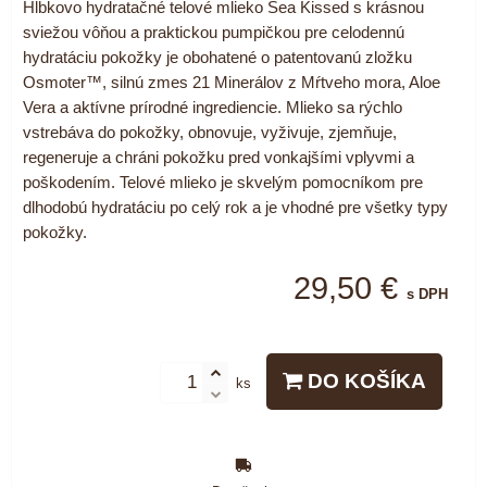
Hĺbkovo hydratačné telové mlieko Sea Kissed s krásnou
sviežou vôňou a praktickou pumpičkou pre celodennú
hydratáciu pokožky je obohatené o patentovanú zložku
Osmoter™, silnú zmes 21 Minerálov z Mŕtveho mora, Aloe
Vera a aktívne prírodné ingrediencie. Mlieko sa rýchlo
vstrebáva do pokožky, obnovuje, vyživuje, zjemňuje,
regeneruje a chráni pokožku pred vonkajšími vplyvmi a
poškodením. Telové mlieko je skvelým pomocníkom pre
dlhodobú hydratáciu po celý rok a je vhodné pre všetky typy
pokožky.
29,50 €
s DPH
DO KOŠÍKA
ks