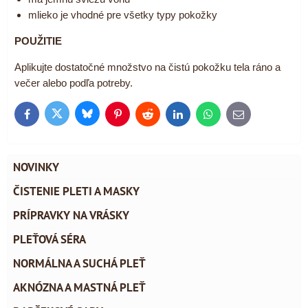
mlieko je vhodné pre všetky typy pokožky
POUŽITIE
Aplikujte dostatočné množstvo na čistú pokožku tela ráno a
večer alebo podľa potreby.
Bluesky
Twitter
Facebook
Pinterest
Reddit
LinkedIn
WhatsApp
E-
mail
NOVINKY
ČISTENIE PLETI A MASKY
PRÍPRAVKY NA VRÁSKY
PLEŤOVÁ SÉRA
NORMÁLNA A SUCHÁ PLEŤ
AKNÓZNA A MASTNÁ PLEŤ