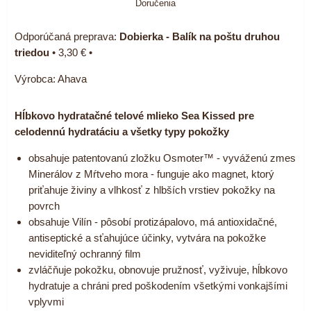
Doručenia
Dobierka - Balík na poštu druhou
triedou
•
3,30 €
•
Výrobca:
Ahava
Hĺbkovo hydratačné telové mlieko Sea Kissed pre
celodennú hydratáciu a všetky typy pokožky
obsahuje patentovanú zložku Osmoter™ - vyváženú zmes
Minerálov z Mŕtveho mora - funguje ako magnet, ktorý
priťahuje živiny a vlhkosť z hlbších vrstiev pokožky na
povrch
obsahuje Vilín - pôsobí protizápalovo, má antioxidačné,
antiseptické a sťahujúce účinky, vytvára na pokožke
neviditeľný ochranný film
zvláčňuje pokožku, obnovuje pružnosť, vyživuje, hĺbkovo
hydratuje a chráni pred poškodením všetkými vonkajšími
vplyvmi