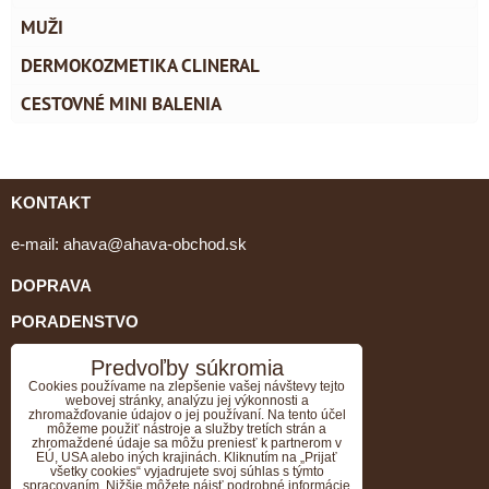
MUŽI
DERMOKOZMETIKA CLINERAL
CESTOVNÉ MINI BALENIA
KONTAKT
e-mail:
ahava@ahava-obchod.sk
DOPRAVA
PORADENSTVO
tel: 0903 462 064, 034/651 79 05
Predvoľby súkromia
Cookies používame na zlepšenie vašej návštevy tejto
webovej stránky, analýzu jej výkonnosti a
GDPR
zhromažďovanie údajov o jej používaní. Na tento účel
môžeme použiť nástroje a služby tretích strán a
VZORKY K OBJEDNÁVKE ZADARMO
zhromaždené údaje sa môžu preniesť k partnerom v
EÚ, USA alebo iných krajinách. Kliknutím na „Prijať
všetky cookies“ vyjadrujete svoj súhlas s týmto
Doprava ZADARMO k objednávke nad 70EUR.
spracovaním. Nižšie môžete nájsť podrobné informácie