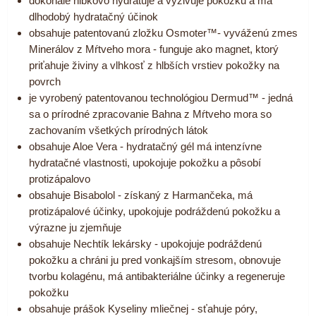
dokonale hĺbkovo hydratuje a vyživuje pokožku a má
dlhodobý hydratačný účinok
obsahuje patentovanú zložku Osmoter™- vyváženú zmes
Minerálov z Mŕtveho mora - funguje ako magnet, ktorý
priťahuje živiny a vlhkosť z hlbších vrstiev pokožky na
povrch
je vyrobený patentovanou technológiou Dermud™ - jedná
sa o prírodné zpracovanie Bahna z Mŕtveho mora so
zachovaním všetkých prírodných látok
obsahuje Aloe Vera - hydratačný gél má intenzívne
hydratačné vlastnosti, upokojuje pokožku a pôsobí
protizápalovo
obsahuje Bisabolol - získaný z Harmančeka, má
protizápalové účinky, upokojuje podráždenú pokožku a
výrazne ju zjemňuje
obsahuje Nechtík lekársky - upokojuje podráždenú
pokožku a chráni ju pred vonkajším stresom, obnovuje
tvorbu kolagénu, má antibakteriálne účinky a regeneruje
pokožku
obsahuje prášok Kyseliny mliečnej - sťahuje póry,