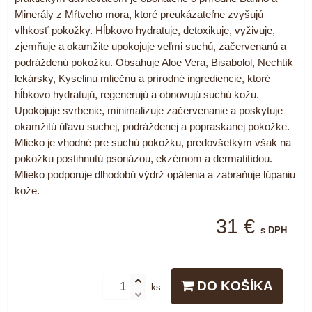
Minerály z Mŕtveho mora, ktoré preukázateľne zvyšujú
vlhkosť pokožky. Hĺbkovo hydratuje, detoxikuje, vyživuje,
zjemňuje a okamžite upokojuje veľmi suchú, začervenanú a
podráždenú pokožku. Obsahuje Aloe Vera, Bisabolol, Nechtík
lekársky, Kyselinu mliečnu a prírodné ingrediencie, ktoré
hĺbkovo hydratujú, regenerujú a obnovujú suchú kožu.
Upokojuje svrbenie, minimalizuje začervenanie a poskytuje
okamžitú úľavu suchej, podráždenej a popraskanej pokožke.
Mlieko je vhodné pre suchú pokožku, predovšetkým však na
pokožku postihnutú psoriázou, ekzémom a dermatitídou.
Mlieko podporuje dlhodobú výdrž opálenia a zabraňuje lúpaniu
kože.
31 €
s DPH
DO KOŠÍKA
ks