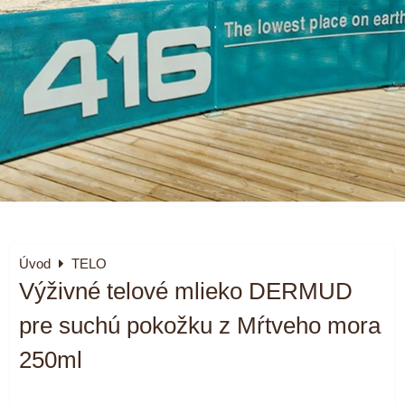
Úvod
TELO
Výživné telové mlieko DERMUD
pre suchú pokožku z Mŕtveho mora
250ml