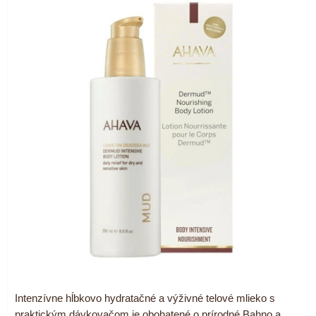
Intenzívne hĺbkovo hydratačné a výživné telové mlieko s
praktickým dávkovačom je obohatené o prírodné Bahno a