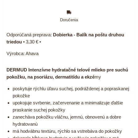
Doručenia
Dobierka - Balík na poštu druhou
triedou
•
3,30 €
•
Výrobca:
Ahava
DERMUD Intenzívne hydratačné telové mlieko pre suchú
pokožku, na psoriázu, dermatitídu a ekzé
my
poskytuje rýchlu úľavu suchej, podráždenej a popraskanej
pokožke
upokojuje svrbenie, začervenanie a minimalizuje ďalšie
praskanie suchej pokožky
zanecháva pokožku vláčnu, jemnú, obnovenú a dobre
hydratovanú
má hodvábnu textúru, rýchlo sa vstrebáva do pokožky