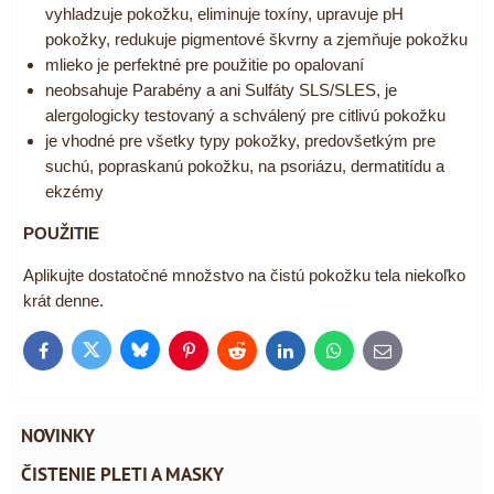
vyhladzuje pokožku, eliminuje toxíny, upravuje pH
pokožky, redukuje pigmentové škvrny a zjemňuje pokožku
mlieko je perfektné pre použitie po opalovaní
neobsahuje Parabény a ani Sulfáty SLS/SLES, je
alergologicky testovaný a schválený pre citlivú pokožku
je vhodné pre všetky typy pokožky, predovšetkým pre
suchú, popraskanú pokožku, na psoriázu, dermatitídu a
ekzémy
POUŽITIE
Aplikujte dostatočné množstvo na čistú pokožku tela niekoľko
krát denne.
Bluesky
Twitter
Facebook
Pinterest
Reddit
LinkedIn
WhatsApp
E-
mail
NOVINKY
ČISTENIE PLETI A MASKY