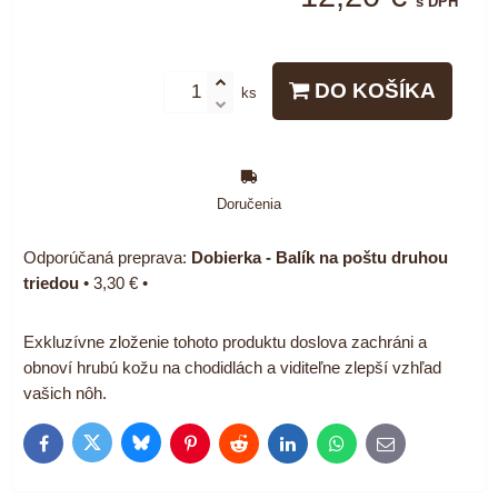
s DPH
DO KOŠÍKA
ks
Doručenia
Dobierka - Balík na poštu druhou
triedou
•
3,30 €
•
Exkluzívne zloženie tohoto produktu doslova zachráni a
obnoví hrubú kožu na chodidlách a viditeľne zlepší vzhľad
vašich nôh.
Bluesky
Twitter
Facebook
Pinterest
Reddit
LinkedIn
WhatsApp
E-
mail