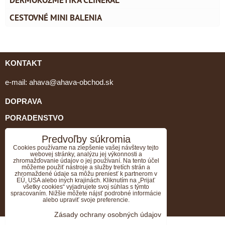
CESTOVNÉ MINI BALENIA
KONTAKT
e-mail:
ahava@ahava-obchod.sk
DOPRAVA
PORADENSTVO
tel: 0903 462 064, 034/651 79 05
Predvoľby súkromia
Cookies používame na zlepšenie vašej návštevy tejto
webovej stránky, analýzu jej výkonnosti a
GDPR
zhromažďovanie údajov o jej používaní. Na tento účel
môžeme použiť nástroje a služby tretích strán a
VZORKY K OBJEDNÁVKE ZADARMO
zhromaždené údaje sa môžu preniesť k partnerom v
EÚ, USA alebo iných krajinách. Kliknutím na „Prijať
všetky cookies“ vyjadrujete svoj súhlas s týmto
Doprava ZADARMO k objednávke nad 70EUR.
spracovaním. Nižšie môžete nájsť podrobné informácie
alebo upraviť svoje preferencie.
OBCHODNÉ PODMIENKY
Zásady ochrany osobných údajov