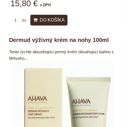
15,80 €
s DPH
DO KOŠÍKA
ks
Dermud výživný krém na nohy 100ml
Tento rýchle absorbujúci jemný krém obsahujúci bahno z
Mŕtveho...