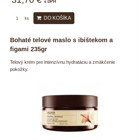
s DPH
DO KOŠÍKA
ks
Bohaté telové maslo s ibištekom a
figami 235gr
Telový krém pre intenzívnu hydratáciu a zmäkčenie
pokožky.