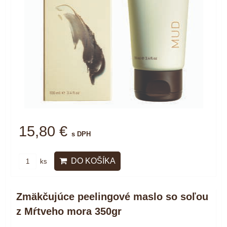
15,80 €
s DPH
DO KOŠÍKA
ks
Zmäkčujúce peelingové maslo so soľou
z Mŕtveho mora 350gr