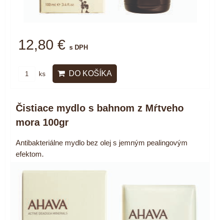
12,80 €
s DPH
DO KOŠÍKA
ks
Čistiace mydlo s bahnom z Mŕtveho
mora 100gr
Antibakteriálne mydlo bez olej s jemným pealingovým
efektom.