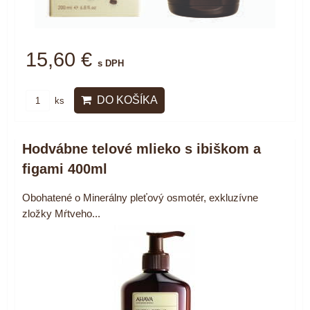
15,60 €
s DPH
DO KOŠÍKA
ks
Hodvábne telové mlieko s ibiškom a
figami 400ml
Obohatené o Minerálny pleťový osmotér, exkluzívne
zložky Mŕtveho...