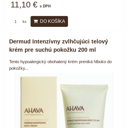
11,10 €
s DPH
DO KOŠÍKA
ks
Dermud Intenzívny zvlhčujúci telový
krém pre suchú pokožku 200 ml
Tento hypoalergický obohatený krém preniká hlboko do
pokožky...