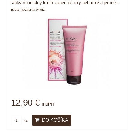
Ľahký minerálny krém zanechá ruky hebučké a jemné -
nová úžasná vôňa
12,90 €
s DPH
DO KOŠÍKA
ks