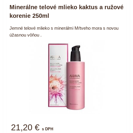
Minerálne telové mlieko kaktus a ružové
korenie 250ml
Jemné telové mlieko s minerálmi Mŕtveho mora s novou
úžasnou vôňou .
21,20 €
s DPH