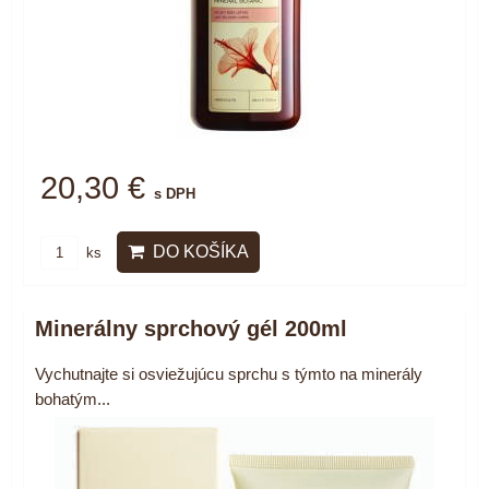
20,30 €
s DPH
DO KOŠÍKA
ks
Minerálny sprchový gél 200ml
Vychutnajte si osviežujúcu sprchu s týmto na minerály
bohatým...