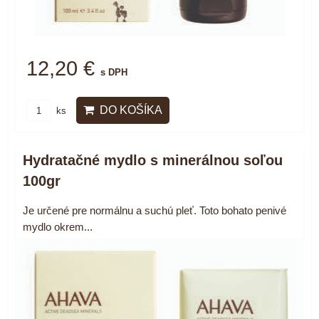
12,20 €
s DPH
DO KOŠÍKA
ks
Hydratačné mydlo s minerálnou soľou
100gr
Je určené pre normálnu a suchú pleť. Toto bohato penivé
mydlo okrem...