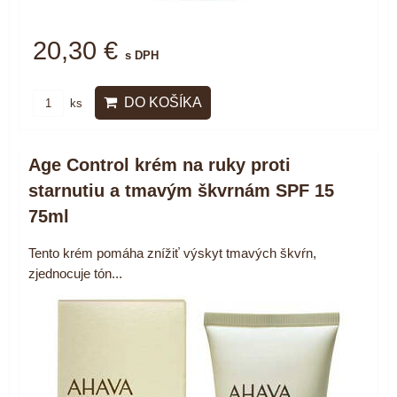
20,30 €
s DPH
DO KOŠÍKA
ks
Age Control krém na ruky proti
starnutiu a tmavým škvrnám SPF 15
75ml
Tento krém pomáha znížiť výskyt tmavých škvŕn,
zjednocuje tón...