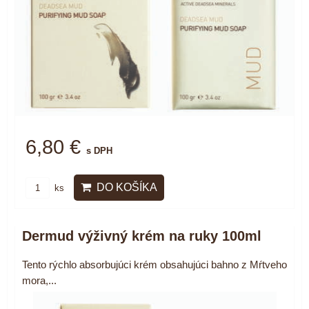
6,80 €
s DPH
DO KOŠÍKA
ks
Dermud výživný krém na ruky 100ml
Tento rýchlo absorbujúci krém obsahujúci bahno z Mŕtveho
mora,...