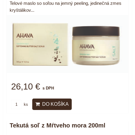
Telové maslo so soľou na jemný peeling, jedinečná zmes
kryštálikov...
26,10 €
s DPH
DO KOŠÍKA
ks
Tekutá soľ z Mŕtveho mora 200ml