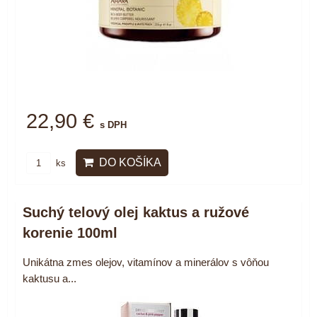
22,90 €
s DPH
DO KOŠÍKA
ks
Suchý telový olej kaktus a ružové
korenie 100ml
Unikátna zmes olejov, vitamínov a minerálov s vôňou
kaktusu a...