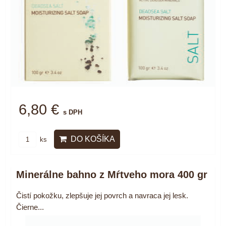
6,80 €
s DPH
DO KOŠÍKA
ks
Minerálne bahno z Mŕtveho mora 400 gr
Čistí pokožku, zlepšuje jej povrch a navraca jej lesk.
Čierne...