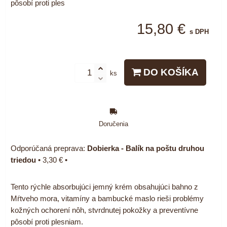
pôsobí proti ples
15,80 €
s DPH
DO KOŠÍKA
ks
Doručenia
Dobierka - Balík na poštu druhou
triedou
•
3,30 €
•
Tento rýchle absorbujúci jemný krém obsahujúci bahno z
Mŕtveho mora, vitamíny a bambucké maslo rieši problémy
kožných ochorení nôh, stvrdnutej pokožky a preventívne
pôsobí proti plesniam.