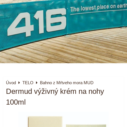
Úvod
TELO
Bahno z Mŕtveho mora MUD
Dermud výživný krém na nohy
100ml