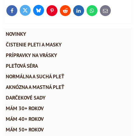
Bluesky
Twitter
Facebook
Pinterest
Reddit
LinkedIn
WhatsApp
E-
mail
NOVINKY
ČISTENIE PLETI A MASKY
PRÍPRAVKY NA VRÁSKY
PLEŤOVÁ SÉRA
NORMÁLNA A SUCHÁ PLEŤ
AKNÓZNA A MASTNÁ PLEŤ
DARČEKOVÉ SADY
MÁM 30+ ROKOV
MÁM 40+ ROKOV
MÁM 50+ ROKOV