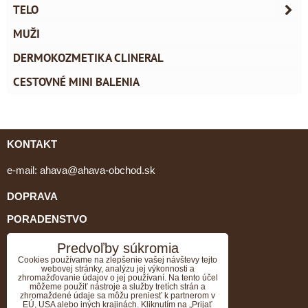
TELO
MUŽI
DERMOKOZMETIKA CLINERAL
CESTOVNÉ MINI BALENIA
KONTAKT
e-mail:
ahava@ahava-obchod.sk
DOPRAVA
PORADENSTVO
tel: 0903 462 064, 034/651 79 05
Predvoľby súkromia
Cookies používame na zlepšenie vašej návštevy tejto
webovej stránky, analýzu jej výkonnosti a
GDPR
zhromažďovanie údajov o jej používaní. Na tento účel
môžeme použiť nástroje a služby tretích strán a
VZORKY K OBJEDNÁVKE ZADARMO
zhromaždené údaje sa môžu preniesť k partnerom v
EÚ, USA alebo iných krajinách. Kliknutím na „Prijať