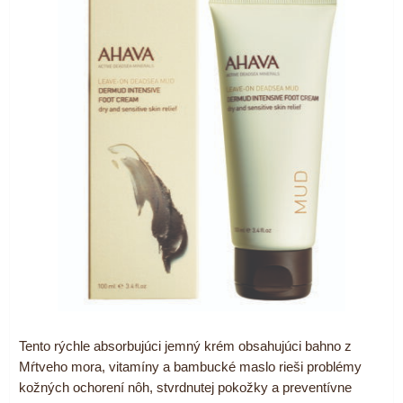
Tento rýchle absorbujúci jemný krém obsahujúci bahno z
Mŕtveho mora, vitamíny a bambucké maslo rieši problémy
kožných ochorení nôh, stvrdnutej pokožky a preventívne