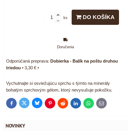
DO KOŠÍKA
ks
Doručenia
Dobierka - Balík na poštu druhou
triedou
•
3,30 €
•
Vychutnajte si osviežujúcu sprchu s týmto na minerály
bohatým sprchovým gélom, ktorý nevysušuje pokožku.
Bluesky
Twitter
Facebook
Pinterest
Reddit
LinkedIn
WhatsApp
E-
mail
NOVINKY