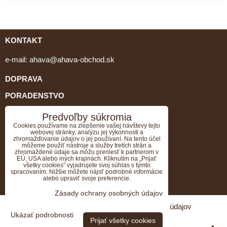
KONTAKT
e-mail:
ahava@ahava-obchod.sk
DOPRAVA
PORADENSTVO
tel: 0903 462 064, 034/651 79 05
Predvoľby súkromia
Cookies používame na zlepšenie vašej návštevy tejto
webovej stránky, analýzu jej výkonnosti a
GDPR
zhromažďovanie údajov o jej používaní. Na tento účel
môžeme použiť nástroje a služby tretích strán a
VZORKY K OBJEDNÁVKE ZADARMO
zhromaždené údaje sa môžu preniesť k partnerom v
EÚ, USA alebo iných krajinách. Kliknutím na „Prijať
všetky cookies“ vyjadrujete svoj súhlas s týmto
Doprava ZADARMO k objednávke nad 70EUR.
spracovaním. Nižšie môžete nájsť podrobné informácie
alebo upraviť svoje preferencie.
OBCHODNÉ PODMIENKY
Zásady ochrany osobných údajov
Predvoľby súkromia
Zásady ochrany osobných údajov
Ukázať podrobnosti
Prijať všetky cookies