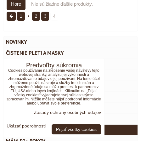
Hore
Nie sú žiadne ďalšie produkty.
1
2
3
4
NOVINKY
ČISTENIE PLETI A MASKY
PRÍPRAVKY NA VRÁSKY
Predvoľby súkromia
Cookies používame na zlepšenie vašej návštevy tejto
PLEŤOVÁ SÉRA
webovej stránky, analýzu jej výkonnosti a
zhromažďovanie údajov o jej používaní. Na tento účel
môžeme použiť nástroje a služby tretích strán a
NORMÁLNA A SUCHÁ PLEŤ
zhromaždené údaje sa môžu preniesť k partnerom v
EÚ, USA alebo iných krajinách. Kliknutím na „Prijať
všetky cookies“ vyjadrujete svoj súhlas s týmto
AKNÓZNA A MASTNÁ PLEŤ
spracovaním. Nižšie môžete nájsť podrobné informácie
alebo upraviť svoje preferencie.
DARČEKOVÉ SADY
Zásady ochrany osobných údajov
MÁM 30+ ROKOV
Ukázať podrobnosti
MÁM 40+ ROKOV
Prijať všetky cookies
MÁM 50+ ROKOV