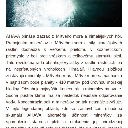
AHAVA prináša zázrak z Mŕtveho mora a himalájskych hôr.
Prepojením minerálov z Mŕtveho mora a sily himalájskych
rastlín dochádza k veľkému prielomu v kozmetickom
priemysle v boji proti vráskam a celkovému starnutiu pleti.
Táto revolučná rada obsahuje výťažky z rastlín rastúcich iba
na neprístupných vrcholkoch Himalájí. Hlavnou zložkou
zostávajú minerály z Mŕtveho mora. Mŕtve more sa nachádza
v najnižšom bode planéty - 410 metrov pod úrovňou morskej
hladiny. Obsahuje najvyššiu koncentráciu minerálov na svete.
Suchá púštna klíma má za následok neustále odparovanie
vody. Koncentrácia solí a minerálov sa tak neustále zvyšuje.
V tejto legendárnej oblasti, kde sa zastavil čas, dlhodobo
skúmajú AHAVA laboratóriá účinnosť minerálov za
spomalenie starnutia pleti a omladenie jej prirodzenej