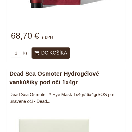
68,70 €
s DPH
DO KOŠÍKA
ks
Dead Sea Osmoter Hydrogélové
vankúšiky pod oči 1x4gr
Dead Sea Osmoter™ Eye Mask 1x4gr/ 6x4grSOS pre
unavené oči - Dead...