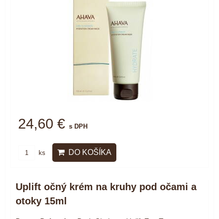
24,60 €
s DPH
DO KOŠÍKA
ks
Uplift očný krém na kruhy pod očami a
otoky 15ml