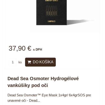
37,90 €
s DPH
DO KOŠÍKA
ks
Dead Sea Osmoter Hydrogélové
vankúšiky pod oči
Dead Sea Osmoter™ Eye Mask 1x4gr/ 6x4grSOS pre
unavené oči - Dead...