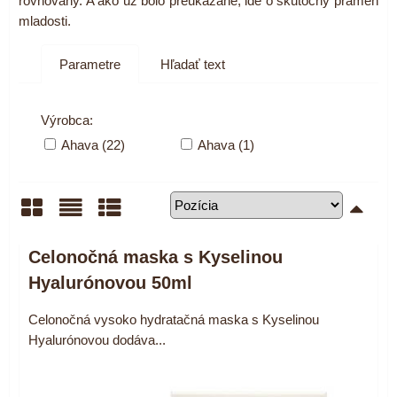
rovnováhy. A ako už bolo preukázané, ide o skutočný prameň
mladosti.
Parametre
Hľadať text
Výrobca:
Ahava (22)
Ahava (1)
Mriežka
Zoznam
Tabuľka
Celonočná maska s Kyselinou
Hyalurónovou 50ml
Celonočná vysoko hydratačná maska s Kyselinou
Hyalurónovou dodáva...