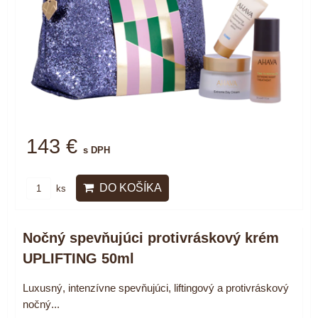
143 €
s DPH
DO KOŠÍKA
ks
Nočný spevňujúci protivráskový krém
UPLIFTING 50ml
Luxusný, intenzívne spevňujúci, liftingový a protivráskový
nočný...