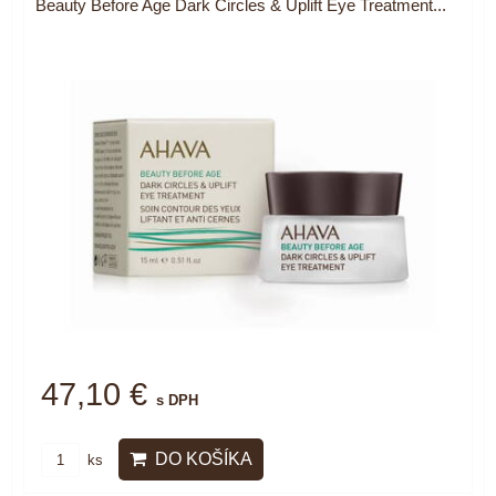
Beauty Before Age Dark Circles & Uplift Eye Treatment...
47,10 €
s DPH
DO KOŠÍKA
ks