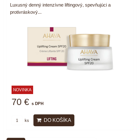
Luxusný denný intenzívne liftingový, spevňujúci a
protivráskový...
NOVINKA
70 €
s DPH
DO KOŠÍKA
ks