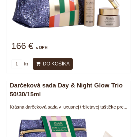
166 €
s DPH
DO KOŠÍKA
ks
Darčeková sada Day & Night Glow Trio
50/30/15ml
Krásna darčeková sada v luxusnej trblietavej taštičke pre...