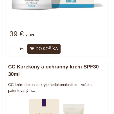
39 €
s DPH
DO KOŠÍKA
ks
CC Korekčný a ochranný krém SPF30
30ml
CC krém dokonale kryje nedokonalosti pleti vďaka
patentovaným...