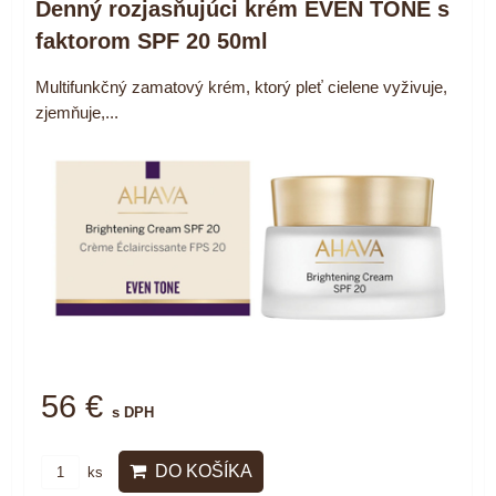
Denný rozjasňujúci krém EVEN TONE s
faktorom SPF 20 50ml
Multifunkčný zamatový krém, ktorý pleť cielene vyživuje,
zjemňuje,...
56 €
s DPH
DO KOŠÍKA
ks