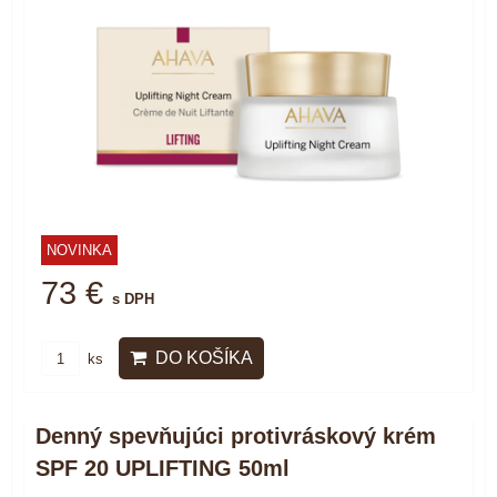
NOVINKA
73 €
s DPH
DO KOŠÍKA
ks
Denný spevňujúci protivráskový krém
SPF 20 UPLIFTING 50ml