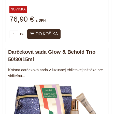
NOVINKA
76,90 €
s DPH
DO KOŠÍKA
ks
Darčeková sada Glow & Behold Trio
50/30/15ml
Krásna darčeková sada v luxusnej trblietavej taštičke pre
viditeľnú...