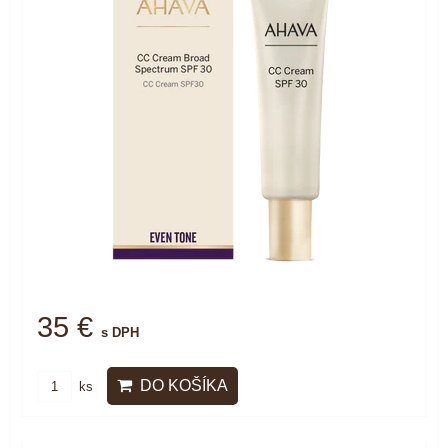
35 €
s DPH
DO KOŠÍKA
ks