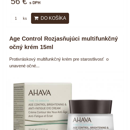
56 €
s DPH
DO KOŠÍKA
ks
Age Control Rozjasňujúci multifunkčný
očný krém 15ml
Protivráskový multifunkčný krém pre starostlivosť o
unavené očné...